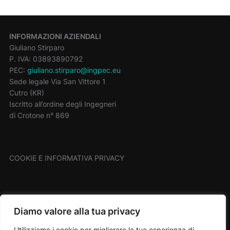
INFORMAZIONI AZIENDALI
Giuliano Stirparo
P. IVA: 03893890792
PEC:
giuliano.stirparo@ingpec.eu
Sede legale Via San Vittore 1
Cutro (KR)
Iscritto all’ordine degli Ingegneri
di Crotone n° 869
COOKIE E INFORMATIVA PRIVACY
Privacy Policy
Diamo valore alla tua privacy
Utilizziamo i cookie per migliorare la tua esperienza di